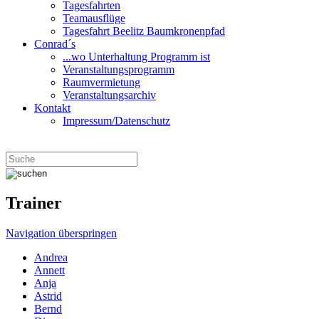
Tagesfahrten
Teamausflüge
Tagesfahrt Beelitz Baumkronenpfad
Conrad´s
...wo Unterhaltung Programm ist
Veranstaltungsprogramm
Raumvermietung
Veranstaltungsarchiv
Kontakt
Impressum/Datenschutz
Trainer
Navigation überspringen
Andrea
Annett
Anja
Astrid
Bernd