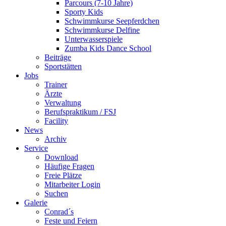
Parcours (7-10 Jahre)
Sporty Kids
Schwimmkurse Seepferdchen
Schwimmkurse Delfine
Unterwasserspiele
Zumba Kids Dance School
Beiträge
Sportstätten
Jobs
Trainer
Ärzte
Verwaltung
Berufspraktikum / FSJ
Facility
News
Archiv
Service
Download
Häufige Fragen
Freie Plätze
Mitarbeiter Login
Suchen
Galerie
Conrad´s
Feste und Feiern