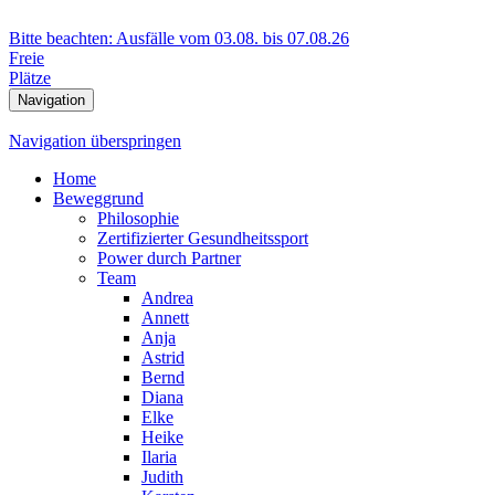
Bitte beachten: Ausfälle vom 03.08. bis 07.08.26
Freie
Plätze
Navigation
Navigation überspringen
Home
Beweggrund
Philosophie
Zertifizierter Gesundheitssport
Power durch Partner
Team
Andrea
Annett
Anja
Astrid
Bernd
Diana
Elke
Heike
Ilaria
Judith