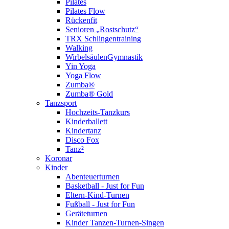
Pilates
Pilates Flow
Rückenfit
Senioren „Rostschutz“
TRX Schlingentraining
Walking
WirbelsäulenGymnastik
Yin Yoga
Yoga Flow
Zumba®
Zumba® Gold
Tanzsport
Hochzeits-Tanzkurs
Kinderballett
Kindertanz
Disco Fox
Tanz²
Koronar
Kinder
Abenteuerturnen
Basketball - Just for Fun
Eltern-Kind-Turnen
Fußball - Just for Fun
Geräteturnen
Kinder Tanzen-Turnen-Singen