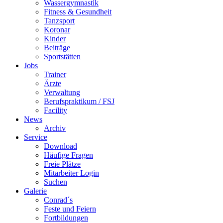
Wassergymnastik
Fitness & Gesundheit
Tanzsport
Koronar
Kinder
Beiträge
Sportstätten
Jobs
Trainer
Ärzte
Verwaltung
Berufspraktikum / FSJ
Facility
News
Archiv
Service
Download
Häufige Fragen
Freie Plätze
Mitarbeiter Login
Suchen
Galerie
Conrad´s
Feste und Feiern
Fortbildungen