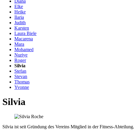
Diana
Elke
Heike
Ilaria
Judith
Karsten
Laura Biele
Macarena
Mara
Mohamed
Nuriye
Roger
Silvia
Stefan
Stevan
Thomas
Yvonne
Silvia
Silvia ist seit Gründung des Vereins Mitglied in der Fitness-Abteilung