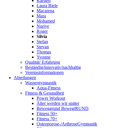
Karsten
Laura Biele
Macarena
Mara
Mohamed
Nuriye
Roger
Silvia
Stefan
Stevan
Thomas
Yvonne
Qualität/ Erfahrung
Beständig/innovativ/nachhaltig
Vereinsinformationen
Abteilungen
Wassergymnastik
Aqua-Fitness
Fitness & Gesundheit
Power Workout
Älter werden wir später
Beweggrund BewegtRUND
Fitness 50+
Fitness 70+
Osteoporose-/ArthroseGymnastik